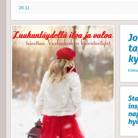
28.11.
Jo
t
k
Klikk
Sta
ins
na
hyö