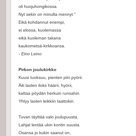
oli huojuhongikossa.
Nyt sekin on minulta mennyt.”
Eikä kohdannut enempi,
ei elossa, kuolemassa
eikä kuoleman takana
kaukometsä-kirkkoansa.
- Eino Leino
Pirkon joulukirkko
Kuusi tuoksuu, pienten piiri pyörii.
Äiti lasten iloks häärii, hyörii,
kattaa pöydän herkuin runsahin.
Yhtyy lasten leikkiin taattokin.
Tuvan täyttää valo joulupuusta.
Lahjat lentää ukin kontin suusta.
Osansa jo kukin saanut on,