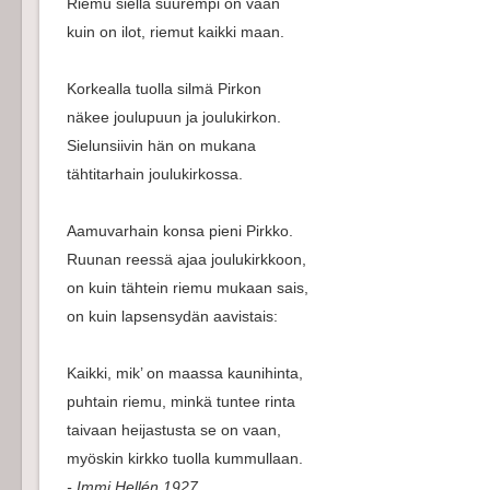
Riemu siellä suurempi on vaan
kuin on ilot, riemut kaikki maan.
Korkealla tuolla silmä Pirkon
näkee joulupuun ja joulukirkon.
Sielunsiivin hän on mukana
tähtitarhain joulukirkossa.
Aamuvarhain konsa pieni Pirkko.
Ruunan reessä ajaa joulukirkkoon,
on kuin tähtein riemu mukaan sais,
on kuin lapsensydän aavistais:
Kaikki, mik’ on maassa kaunihinta,
puhtain riemu, minkä tuntee rinta
taivaan heijastusta se on vaan,
myöskin kirkko tuolla kummullaan.
- Immi Hellén 1927