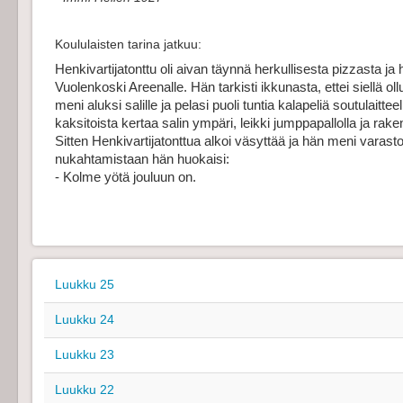
Koululaisten tarina jatkuu:
Henkivartijatonttu oli aivan täynnä herkullisesta pizzasta j
Vuolenkoski Areenalle. Hän tarkisti ikkunasta, ettei siellä ollu
meni aluksi salille ja pelasi puoli tuntia kalapeliä soutulaittee
kaksitoista kertaa salin ympäri, leikki jumppapallolla ja raken
Sitten Henkivartijatonttua alkoi väsyttää ja hän meni varas
nukahtamistaan hän huokaisi:
- Kolme yötä jouluun on.
Luukku 25
Luukku 24
Luukku 23
Luukku 22