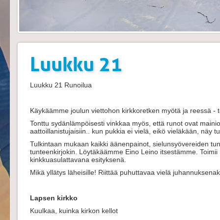
Luukku 21
Luukku 21 Runoilua
Käykäämme joulun viettohon kirkkoretken myötä ja reessä - tot
Tonttu sydänlämpöisesti vinkkaa myös, että runot ovat main
aattoillanistujaisiin.. kun pukkia ei vielä, eikö vieläkään, näy 
Tulkintaan mukaan kaikki äänenpainot, sielunsyövereiden tunte
tunteenkirjokin. Löytäkäämme Eino Leino itsestämme. Toimii m
kinkkuasulattavana esityksenä.
Mikä yllätys läheisille! Riittää puhuttavaa vielä juhannuksenak
Lapsen kirkko
Kuulkaa, kuinka kirkon kellot