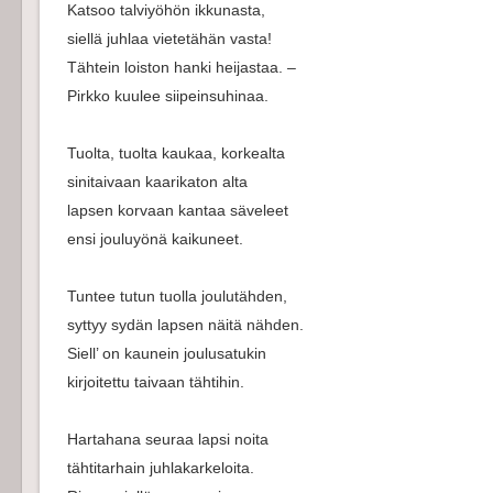
Katsoo talviyöhön ikkunasta,
siellä juhlaa vietetähän vasta!
Tähtein loiston hanki heijastaa. –
Pirkko kuulee siipeinsuhinaa.
Tuolta, tuolta kaukaa, korkealta
sinitaivaan kaarikaton alta
lapsen korvaan kantaa säveleet
ensi jouluyönä kaikuneet.
Tuntee tutun tuolla joulutähden,
syttyy sydän lapsen näitä nähden.
Siell’ on kaunein joulusatukin
kirjoitettu taivaan tähtihin.
Hartahana seuraa lapsi noita
tähtitarhain juhlakarkeloita.