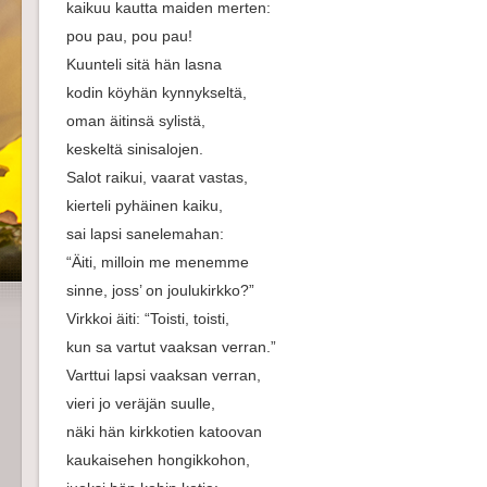
kaikuu kautta maiden merten:
pou pau, pou pau!
Kuunteli sitä hän lasna
kodin köyhän kynnykseltä,
oman äitinsä sylistä,
keskeltä sinisalojen.
Salot raikui, vaarat vastas,
kierteli pyhäinen kaiku,
sai lapsi sanelemahan:
“Äiti, milloin me menemme
sinne, joss’ on joulukirkko?”
Virkkoi äiti: “Toisti, toisti,
kun sa vartut vaaksan verran.”
Varttui lapsi vaaksan verran,
vieri jo veräjän suulle,
näki hän kirkkotien katoovan
kaukaisehen hongikkohon,