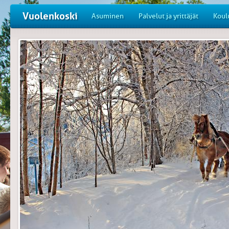
Vuolenkoski
Asuminen
Palvelut ja yrittäjät
Koul