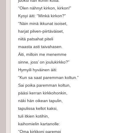
juoksi hän kohin kotia:
“Olen nähnyt kirkon, kirkon!”
Kysyi äiti: “Minkä kirkon?”
“Näin minä ikkunat isoiset,
harjat pilven-piirtäväiset,
niitä patsahat piteli
maasta asti taivahasen.
Äiti, milloin me menemme
sinne, joss’ on joulukirkko?”
Hymyili hyväinen äiti:
“Kun sa saat paremman koltun.”
Sai poika paremman koltun,
pääsi kerran kirkkohonkin,
näki hän oikean tapulin,
tapulissa kellot kaksi,
tuli itkien kotihin,
kaihomielin kartanolle:
“Oma kirkkoni parempi