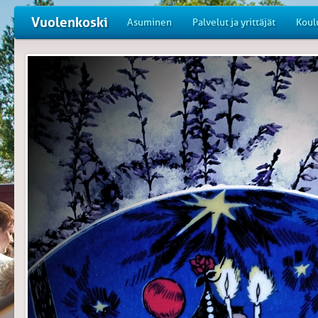
Vuolenkoski
Asuminen
Palvelut ja yrittäjät
Koul