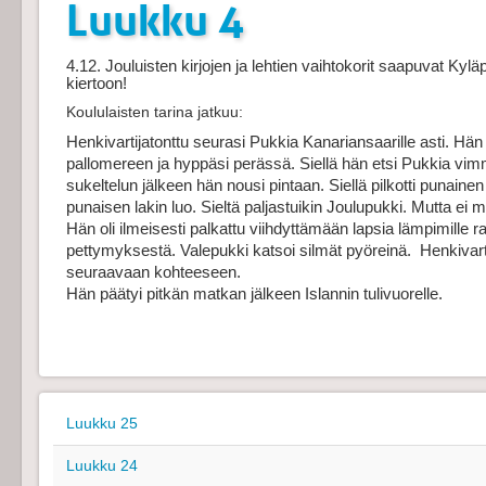
Luukku 4
4.12. Jouluisten kirjojen ja lehtien vaihtokorit saapuvat Kyläpi
kiertoon!
Koululaisten tarina jatkuu:
Henkivartijatonttu seurasi Pukkia Kanariansaarille asti. Hä
pallomereen ja hyppäsi perässä. Siellä hän etsi Pukkia vimma
sukeltelun jälkeen hän nousi pintaan. Siellä pilkotti punainen k
punaisen lakin luo. Sieltä paljastuikin Joulupukki. Mutta ei 
Hän oli ilmeisesti palkattu viihdyttämään lapsia lämpimille r
pettymyksestä. Valepukki katsoi silmät pyöreinä.  Henkivartij
seuraavaan kohteeseen.
Hän päätyi pitkän matkan jälkeen Islannin tulivuorelle.
Luukku 25
Luukku 24