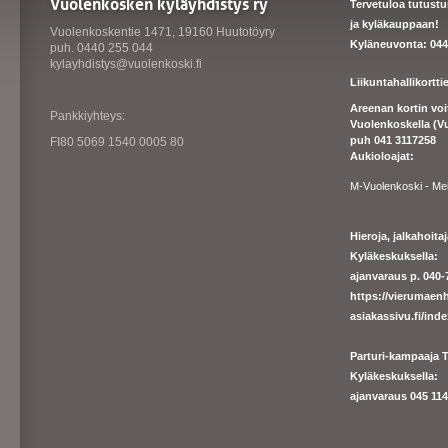
Vuolenkosken kyläyhdistys ry
Tervetuloa tutust
ja kyläkauppaan!
Vuolenkoskentie 1471, 19160 Huutotöyry
Kyläneuvonta: 044
puh. 0440 255 044
kylayhdistys@vuolenkoski.fi
Liikuntahallikortt
Areenan kortin vo
Pankkiyhteys:
Vuolenkoskella (V
puh 041 3117258
FI80 5069 1540 0005 80
Aukioloajat:
M-Vuolenkoski - Me
Hieroja, jalkahoit
Kyläkeskuksella:
ajanvaraus p. 040-7
https://
vierumaenh
asiakassivu.fi/ind
Parturi-kampaaja T
Kyläkeskuksella:
ajanva
raus 045 1140