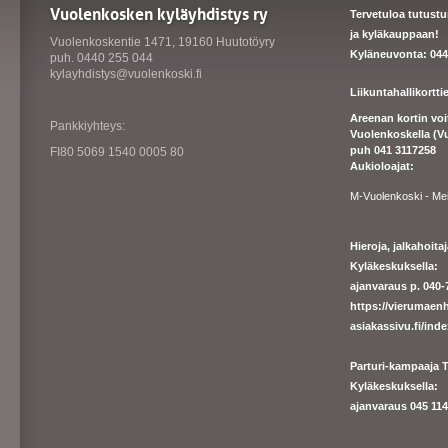
Vuolenkosken kyläyhdistys ry
Tervetuloa tutust
ja kyläkauppaan!
Vuolenkoskentie 1471, 19160 Huutotöyry
Kyläneuvonta: 044
puh. 0440 255 044
kylayhdistys@vuolenkoski.fi
Liikuntahallikortt
Areenan kortin vo
Pankkiyhteys:
Vuolenkoskella (V
puh 041 3117258
FI80 5069 1540 0005 80
Aukioloajat:
M-Vuolenkoski - Me
Hieroja, jalkahoit
Kyläkeskuksella:
ajanvaraus p. 040-7
https://
vierumaenh
asiakassivu.fi/ind
Parturi-kampaaja T
Kyläkeskuksella:
ajanva
raus 045 1140