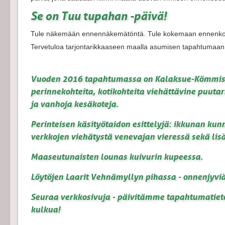
Se on Tuu tupahan -päivä!
Tule näkemään ennennäkemätöntä. Tule kokemaan ennenko
Tervetuloa tarjontarikkaaseen maalla asumisen tapahtumaan
Vuoden 2016 tapahtumassa on Kalaksue-Kömmistön
perinnekohteita, kotikohteita viehättävine puut
ja vanhoja kesäkoteja.
Perinteisen käsityötaidon esittelyjä: ikkunan kun
verkkojen viehätystä venevajan vieressä sekä lisä
Maaseutunaisten lounas kuivurin kupeessa.
Löytöjen Laarit Vehnämyllyn pihassa - onnenjyvi
Seuraa verkkosivuja - päivitämme tapahtumatieto
kulkua!