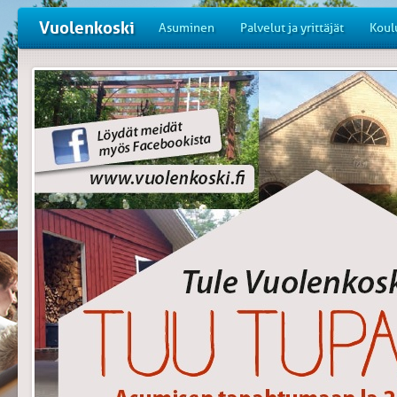
Vuolenkoski
Asuminen
Palvelut ja yrittäjät
Koul