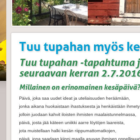
Tuu tupahan myös ke
Tuu tupahan -tapahtuma j
seuraavan kerran 2.7.201
Millainen on erinomainen kesäpäivä
Päivä, joka saa uudet ideat ja uteliaisuuden heräämään,
jonka aikana huokaistaan ihastuksesta ja henkäistään ihmety
jolloin juodaan kahvit iloisten ihmisten maalaistunnelmassa,
päivä, josta jää käteen uniikki aarre löytöjen laareista,
jota muistellaan halki kesän riippumattomatkojen,
päivä, jona saadaan kiinni maalla asuvan ihmisen onnellisuu