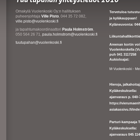
Omakylä Vuolenkoski Oy:n hallituksen
Tervetuloa tutust
puheenjohtaja
Ville Pisto
, 044 35 72 082,
ja kyläkauppaan!
ville.pisto@vuolenkoski.fi
Kyläneuvonta: 044
ja tapahtumakoordinaattori
Paula Holmström
,
050 564 26 71,
paula.holmstrom@vuolenkoski.fi
Liikuntahallikortt
tuutupahan@vuolenkoski.fi
Areenan kortin vo
Vuolenkoskella (V
puh 041 3117258
Aukioloajat:
M-Vuolenkoski - Me
Hieroja, jalkahoit
Kyläkeskuksella:
ajanvaraus p. 040-7
https://
vierumaenh
asiakassivu.fi/ind
Parturi-kampaaja T
Kyläkeskuksella:
ajanva
raus 045 1140