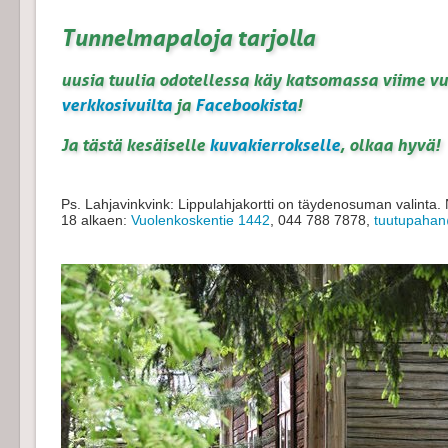
Tunnelmapaloja tarjolla
uusia tuulia odotellessa käy katsomassa viime v
verkkosivuilta
ja
Facebookista
!
Ja tästä kesäiselle
kuvakierrokselle
, olkaa hyvä!
Ps. Lahjavinkvink: Lippulahjakortti on täydenosuman valinta. N
18 alkaen:
Vuolenkoskentie 1442
, 044 788 7878,
tuutupahan