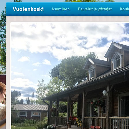
Vuolenkoski
Asuminen
Palvelut ja yrittäjät
Koul