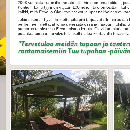
2008 valmistui kauniille rantatontille hirsinen omakotitalo, jos
Kontion kantrityylinen vajaan 100 neliön talo on osittain ka
kaikki, mitä Eeva ja Olavi tarvitsevat ja upet näköalat alavirta
Jokimaisema, hyvin hoidettu pihapiiri tarjoavat silmänruokaa 
perheineen viettävät lomaa vierastalossa ja naapurimökillä. Si
puutarhakatoksessa Eeva paistaa lettuja. Olavi lämmittää sa
pulahtaa uimaan tai vilvoitella isolla taloa kiertävällä terassil
"Tervetuloa meidän tupaan ja tanter
rantamaisemiin Tuu tupahan -päivän