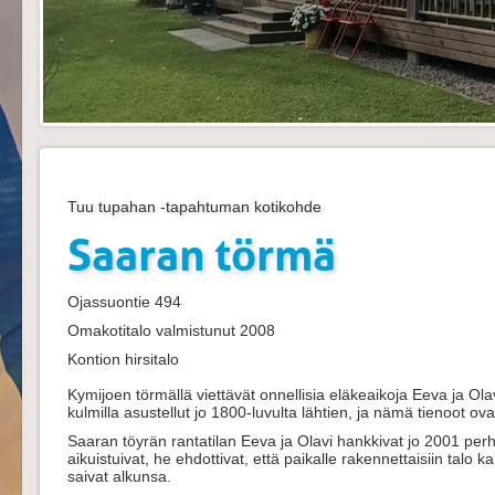
Tuu tupahan -tapahtuman kotikohde
Saaran törmä
Ojassuontie 494
Omakotitalo valmistunut 2008
Kontion hirsitalo
Kymijoen törmällä viettävät onnellisia eläkeaikoja Eeva ja Ol
kulmilla asustellut jo 1800-luvulta lähtien, ja nämä tienoot 
Saaran töyrän rantatilan Eeva ja Olavi hankkivat jo 2001 pe
aikuistuivat, he ehdottivat, että paikalle rakennettaisiin talo 
saivat alkunsa.