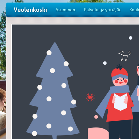
Vuolenkoski
Asuminen
Palvelut ja yrittäjät
Koul