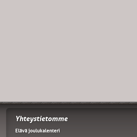
Yhteystietomme
Elävä joulukalenteri