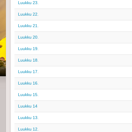
Luukku 23.
Luukku 22.
Luukku 21.
Luukku 20.
Luukku 19.
Luukku 18.
Luukku 17.
Luukku 16.
Luukku 15.
Luukku 14
Luukku 13.
Luukku 12.