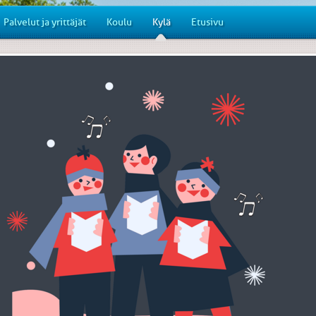
Palvelut ja yrittäjät
Koulu
Kylä
Etusivu