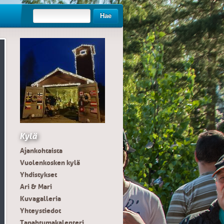
Hae
Kylä
Ajankohtaista
Vuolenkosken kylä
Yhdistykset
Ari & Mari
Kuvagalleria
Yhteystiedot
Tapahtumakalenteri