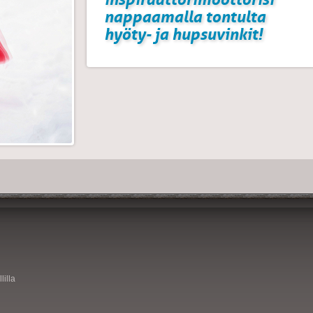
nappaamalla tontulta
hyöty- ja hupsuvinkit!
lilla