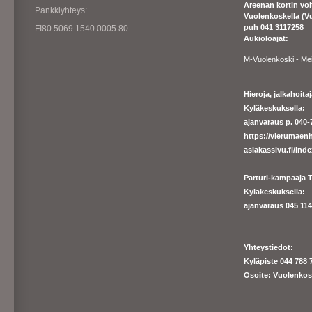
Areenan kortin vo
Pankkiyhteys:
Vuolenkoskella (V
puh 041 3117258
FI80 5069 1540 0005 80
Aukioloajat:
M-Vuolenkoski - Me
Hieroja, jalkahoit
Kyläkeskuksella:
ajanvaraus p. 040-7
https://
vierumaenh
asiakassivu.fi/ind
Parturi-kampaaja T
Kyläkeskuksella:
ajanva
raus 045 1140
Yhteystiedot:
Kyläpiste 044 788 
Osoite: Vuolenkos