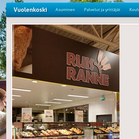
Vuolenkoski
Asuminen
Palvelut ja yrittäjät
Koul