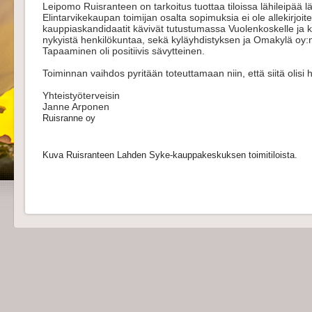
Leipomo Ruisranteen on tarkoitus tuottaa tiloissa lähileipää lähi
Elintarvikekaupan toimijan osalta sopimuksia ei ole allekirjoi
kauppiaskandidaatit kävivät tutustumassa Vuolenkoskelle ja k
nykyistä henkilökuntaa, sekä kyläyhdistyksen ja Omakylä oy:
Tapaaminen oli positiivis sävytteinen.
Toiminnan vaihdos pyritään toteuttamaan niin, että siitä olisi
Yhteistyöterveisin
Janne Arponen
Ruisranne oy
Kuva Ruisranteen Lahden Syke-kauppakeskuksen toimitiloista.