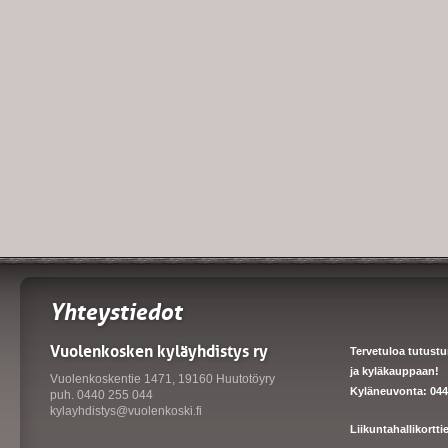
Yhteystiedot
Vuolenkosken kyläyhdistys ry
Tervetuloa tutust
ja kyläkauppaan!
Vuolenkoskentie 1471, 19160 Huutotöyry
Kyläneuvonta: 044
puh. 0440 255 044
kylayhdistys@vuolenkoski.fi
Liikuntahallikortt