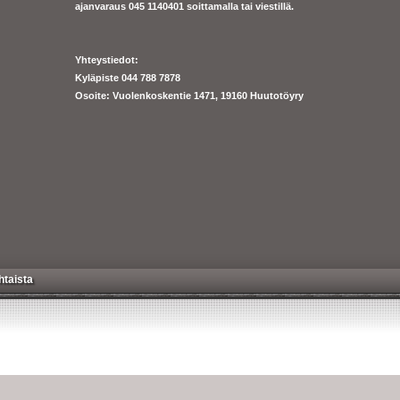
ajanva
raus 045 1140401 soittamalla tai viestillä.
Yhteystiedot:
Kyläpiste 044 788 7878
Osoite: Vuolenkoskentie 1471, 19160 Huutotöyry
htaista