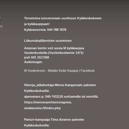
y
Tervetuloa tutustumaan uusittuun Kyläkeskukseen
ja kyläkauppaan!
ry
Kyläneuvonta: 044 788 7878
Liikuntahallikorttien uusiminen
Areenan kortin voit uusia M kyläkauppa
Vuolenkoskella (Vuolenkoskentie 1471)
puh 041 3117258
Aukioloajat:
M-Vuolenkoski - Meidän Kylän Kauppa | Facebook
Hieroja, jalkahoitaja Minna Kangassalo palvelee
Kyläkeskuksella:
ajanvaraus p. 040-7411125 soittamalla tai viestillä.
https://
vierumaenhierontapiste.
asiakassivu.fi/index.php
Parturi-kampaaja Tiina Airanne palvelee
Kyläkeskuksella: