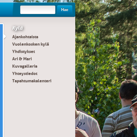
Hae
Kylä
Ajankohtaista
Vuolenkosken kylä
Yhdistykset
Ari & Mari
Kuvagalleria
Yhteystiedot
Tapahtumakalenteri