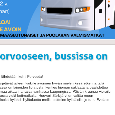
Porvooseen, bussissa on
a lähdetään kohti Porvoota!
etävät jälleen kaikille avoimen hyvän mielen kesäretken ja tällä
ssa on laineiden liplatusta, kenties hieman suklaata ja paahdettua
sta omaa aikaa ihanassa vanhassa kaupungissa. Päivän kruunaa vierailu
assa vielä kotimatkalla. Huuvari-Särkijärvi on valittu muun
i kyläksi. Kyläaluetta meille esittelee kyläläisille jo tuttu Evelace -