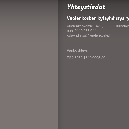
Yhteystiedot
Vuolenkosken kyläyhdistys r
Vuolenkoskentie 1471, 19160 Huutotöy
puh. 0440 255 044
kylayhdistys@vuolenkoski.fi
Pankkiyhteys:
FI80 5069 1540 0005 80