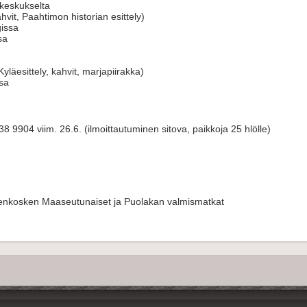
keskukselta
it, Paahtimon historian esittely)
issa
sa
Kyläesittely, kahvit, marjapiirakka)
sa
8 9904 viim. 26.6. (ilmoittautuminen sitova, paikkoja 25 hlölle)
olenkosken Maaseutunaiset ja Puolakan valmismatkat