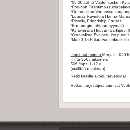
*08.00 Lähtö Vuolenkosken Kylä
*Porvoon Paahtimo (suolapalakahv
*Omaa aikaa Vanhassa kaupung
*Lounas Ravintola Hanna-Maris
*Risteily, Friendship Cruises
*Brunbergin tehtaanmyymälä
*Kylävierailu Huuvari-Särkijärvi (
*Ostosaikaa Evelace- kotipuodis
*klo 20.15 Paluu Vuolenkoskelle
Ilmoittautuminen
Merjalle 040 53
Hinta 95€ / aikuinen,
50€ /lapsi 1-12 v.
(sisältää ohjelman)
Retki kaikille avoin, tervetuloa!
Retken järjestäjinä toimivat Vu