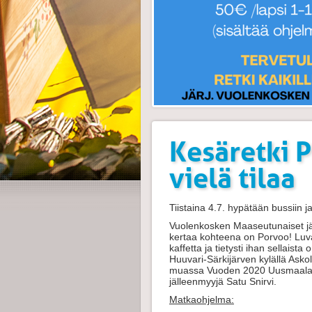
Kesäretki 
vielä tilaa
Tiistaina 4.7. hypätään bussiin j
Vuolenkosken Maaseutunaiset järj
kertaa kohteena on Porvoo! Luva
kaffetta ja tietysti ihan sellai
Huuvari-Särkijärven kylällä Askol
muassa Vuoden 2020 Uusmaalaiseks
jälleenmyyjä Satu Snirvi.
Matkaohjelma: