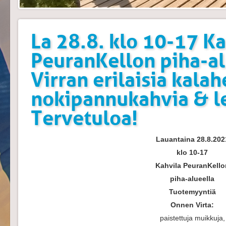
La 28.8. klo 10-17 Ka
PeuranKellon piha-a
Virran erilaisia kalah
nokipannukahvia & le
Tervetuloa!
Lauantaina 28.8.202
klo 10-17
Kahvila PeuranKello
piha-alueella
Tuotemyyntiä
Onnen Virta:
paistettuja muikkuja,