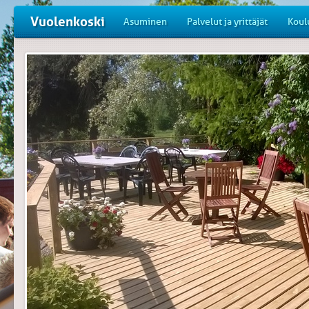
Vuolenkoski
Asuminen
Palvelut ja yrittäjät
Koul