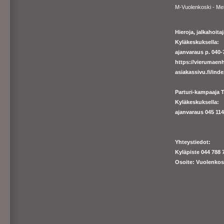
M-Vuolenkoski - Me
Hieroja, jalkahoit
Kyläkeskuksella:
ajanvaraus p. 040-7
https://
vierumaenh
asiakassivu.fi/ind
Parturi-kampaaja T
Kyläkeskuksella:
ajanva
raus 045 1140
Yhteystiedot:
Kyläpiste 044 788 
Osoite: Vuolenkos