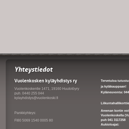
Yhteystiedot
Vuolenkosken kyläyhdistys ry
Tervetuloa tutust
ja kyläkauppaan!
Vuolenkoskentie 1471, 19160 Huutotöyry
Kyläneuvonta: 044
puh. 0440 255 044
kylayhdistys@vuolenkoski.fi
Liikuntahallikortt
Areenan kortin vo
Pankkiyhteys:
Vuolenkoskella (V
puh 041 3117258
FI80 5069 1540 0005 80
Aukioloajat: